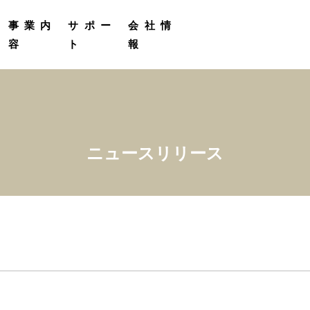
定
受託販売実績
プロカメラマン撮影サービス
グループ会社紹介
事業内
サポー
会社情
容
ト
報
ニュースリリース