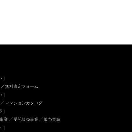
 ]
無料査定フォーム
 ]
マンションカタログ
 ]
事業
受託販売事業
販売実績
 ]