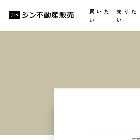
購入ガイド
無料査
買いた
売りた
い
い
株