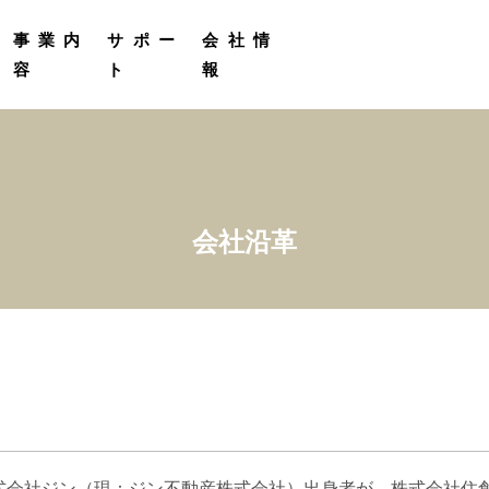
定
受託販売実績
プロカメラマン撮影サービス
グループ会社紹介
事業内
サポー
会社情
容
ト
報
会社沿革
式会社ジン（現：ジン不動産株式会社）出身者が、株式会社住創