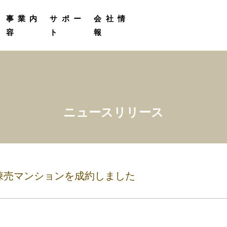
定
受託販売実績
プロカメラマン撮影サービス
グループ会社紹介
事業内
サポー
会社情
容
ト
報
ニュースリリース
一棟売マンションを成約しました