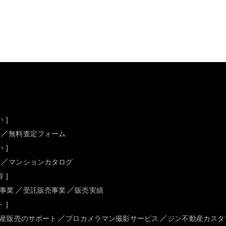
 ]
無料査定フォーム
 ]
マンションカタログ
 ]
事業
受託販売事業
販売実績
 ]
産販売のサポート
プロカメラマン撮影サービス
ジン不動産カスタ