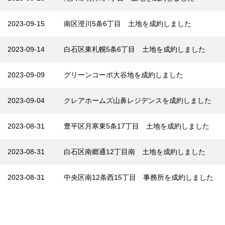
17:46:11
2023-09-15
南区澄川5条6丁目 土地を成約しました
16:24:47
2023-09-14
白石区東札幌5条6丁目 土地を成約しました
10:16:51
2023-09-09
グリーンコーポ大谷地を成約しました
15:39:17
2023-09-04
クレアホームズ山鼻レジデンスを成約しました
13:38:20
2023-08-31
豊平区月寒東5条17丁目 土地を成約しました
18:30:58
2023-08-31
白石区南郷通12丁目南 土地を成約しました
18:01:24
2023-08-31
中央区南12条西15丁目 事務所を成約しました
17:58:44
前ページ
前ページ
1
1
2
2
3
3
4
4
5
5