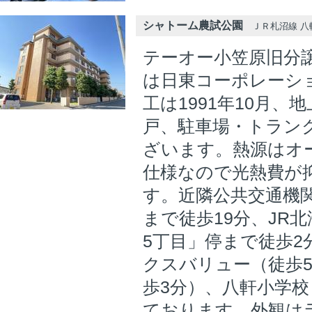
シャトーム農試公園
ＪＲ札沼線 八軒
テーオー小笠原旧分
は日東コーポレーシ
工は1991年10月、
戸、駐車場・トラン
ざいます。熱源はオー
仕様なので光熱費が
す。近隣公共交通機関
まで徒歩19分、JR
5丁目」停まで徒歩2
クスバリュー（徒歩
歩3分）、八軒小学校
ております。外観は