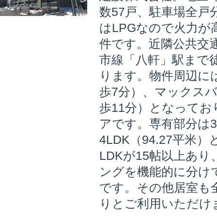
数57戸、駐車場全戸
はLPGなので火力が
件です。近隣公共交通
市線「八軒」駅まで徒
ります。物件周辺に
歩7分）、マックスバ
歩11分）となって
アです。専有部分は3L
4LDK（94.27平
LDKが15帖以上あ
ングを機能的に分け
です。その他居室も
りとご利用いただけ