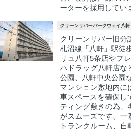
ーターを採用してい
クリーンリバーパークウェイ八軒
クリーンリバー旧分
札沼線「八軒」駅徒歩
リュ八軒5条店やフ
ハドラッグ八軒店な
公園、八軒中央公園
マンション敷地内には
車スペースを確保し
ティング敷きの為、
がスムーズです。一
トランクルーム、自