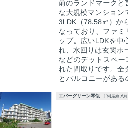
前のランドマークと
な大規模マンション
3LDK（78.58㎡）か
なっており、ファミ
ップ。広いLDKを中
れ、水回りは玄関ホ
などのデットスペー
れた間取りです。全
とバルコニーがある
エバーグリーン琴似
JR札沼線 八軒