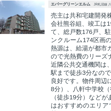
エバーグリーンエルム
JR札沼線 八
売主は共和宅建開発
会社熊谷組、竣工は19
て、総戸数176戸、駐
ンクルーム174区画
熱源は、給湯が都市
ので光熱費のリーズ
近隣公共交通機関は、
駅まで徒歩3分なの
良好です。物件周辺
8分）、八軒中学校（
（徒歩19分）など
はおすすめのエリア