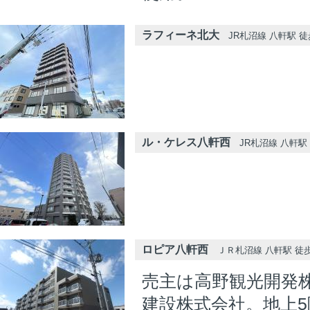
ラフィーネ北大
JR札沼線 八軒駅 徒
ル・ケレス八軒西
JR札沼線 八軒駅 
ロピア八軒西
ＪＲ札沼線 八軒駅 徒歩
売主は高野観光開発
建設株式会社。地上5