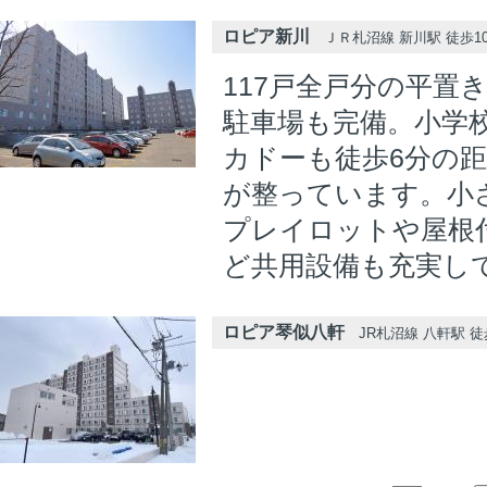
ロピア新川
ＪＲ札沼線 新川駅 徒歩1
117戸全戸分の平置
駐車場も完備。小学
カドーも徒歩6分の
が整っています。小
プレイロットや屋根
ど共用設備も充実し
ロピア琴似八軒
JR札沼線 八軒駅 徒