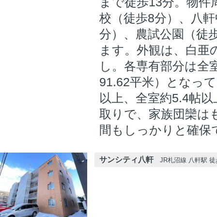
まで徒歩13分。物件
校（徒歩8分）、八軒
分）、農試公園（徒
ます。外観は、白亜
し。各専有部分は全室4
91.62平米）となっ
以上、全室約5.4帖
取りで、家族団欒は
間もしっかりと確保
サンシティ八軒
JR札沼線 八軒駅 徒