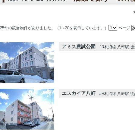
25件の該当物件がありました。（1～20を表示しています。）
ページ
アミス農試公園
JR札沼線 八軒駅 徒
エスカイア八軒
JR札沼線 八軒駅 徒