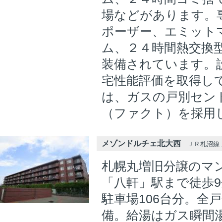
場などがあります。
ポーザー、エミット
ム、２４時間熱交換
装備されています。
宅性能評価を取得し
は、ガスの戸別セン
（ファクト）を採用
メゾンドルチェ北大西
ＪＲ札沼線 
札幌丸増旧分譲のマ
「八軒」駅まで徒歩
駐車場106台分。全
備。給湯はガス瞬間湯