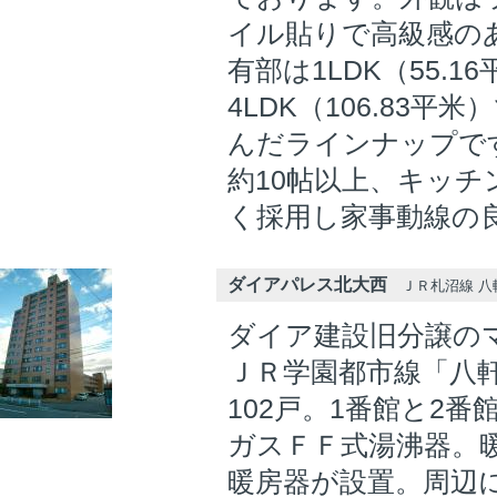
イル貼りで高級感の
有部は1LDK（55.1
4LDK（106.83
んだラインナップで
約10帖以上、キッチ
く採用し家事動線の
ダイアパレス北大西
ＪＲ札沼線 八軒
ダイア建設旧分譲の
ＪＲ学園都市線「八軒
102戸。1番館と2番
ガスＦＦ式湯沸器。
暖房器が設置。周辺