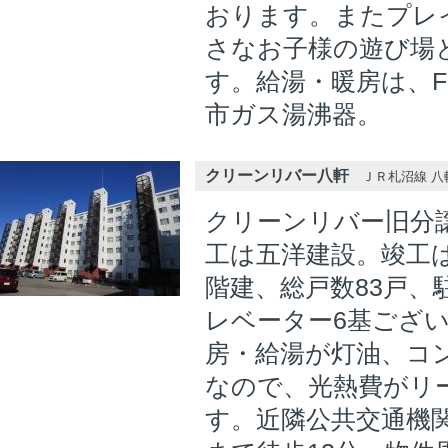
おります。またプレ
さなお子様の遊び場
す。給湯・暖房は、F
市ガス湯沸器。
クリーンリバー八軒
ＪＲ札沼線 八軒
クリーンリバー旧分
工は五洋建設。竣工は1
階建、総戸数83戸、
レベーター6基ござ
房・給湯が灯油、コ
なので、光熱費がリ
す。近隣公共交通機関