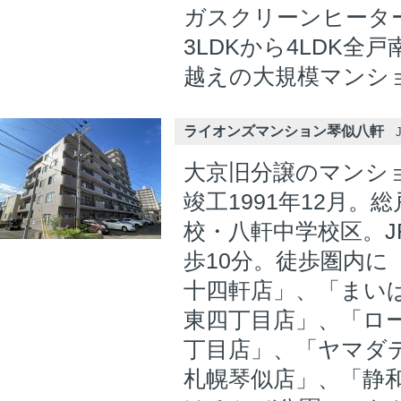
ガスクリーンヒータ
3LDKから4LDK全
越えの大規模マンシ
ライオンズマンション琴似八軒
J
大京旧分譲のマンシ
竣工1991年12月。
校・八軒中学校区。J
歩10分。徒歩圏内に
十四軒店」、「まい
東四丁目店」、「ロ
丁目店」、「ヤマダ
札幌琴似店」、「静