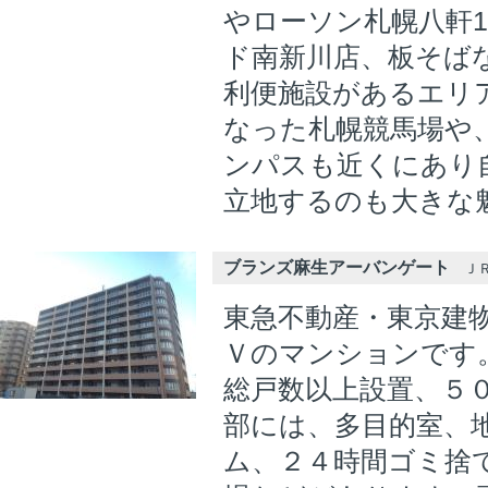
やローソン札幌八軒
ド南新川店、板そば
利便施設があるエリ
なった札幌競馬場や
ンパスも近くにあり
立地するのも大きな
ブランズ麻生アーバンゲート
ＪＲ
東急不動産・東京建
Ｖのマンションです
総戸数以上設置、５
部には、多目的室、
ム、２４時間ゴミ捨