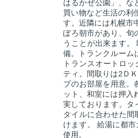
はるかぜ公園」、な
買い物など生活の利
す。近隣には札幌市
ぽろ朝市があり、旬
うことが出来ます。 
備。トランクルーム
トランスオートロッ
ティ。間取りは2ＤＫ
プのお部屋を用意。
ット、和室には押入
実しております。タ
タイルに合わせた間
けます。 給湯に都
使用。