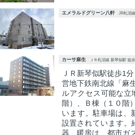
エメラルドグリーン八軒
JR札沼線
カーサ麻生
ＪＲ札沼線 新琴似駅 徒歩
ＪＲ新琴似駅徒歩1
営地下鉄南北線「麻
ルアクセス可能な立
階）、Ｂ棟（１０階
います。駐車場は、
設置されています。
器、暖房は、都市ガ