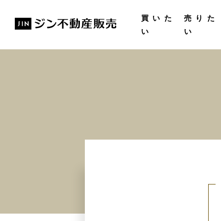
購入ガイド
無料査
買いた
売りた
い
い