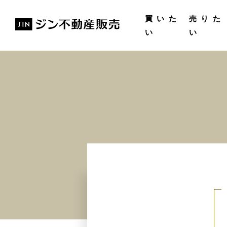
購入ガイド
無料査
買いた
売りた
い
い