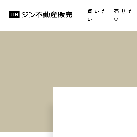
購入ガイド
無料査
買いた
売りた
い
い